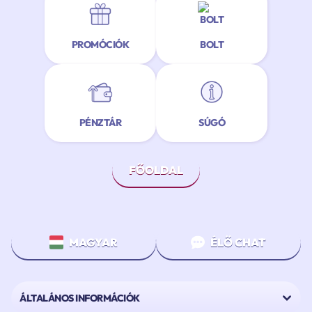
PROMÓCIÓK
BOLT
PÉNZTÁR
SÚGÓ
FŐOLDAL
MAGYAR
ÉLŐ CHAT
ÁLTALÁNOS INFORMÁCIÓK