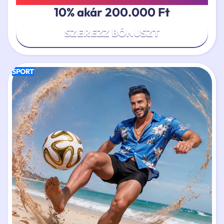
CASHBACK BÓNUSZ
10% akár 200.000 Ft
SZEREZZ BÓNUSZT
SPORT