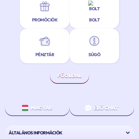
PROMÓCIÓK
BOLT
PÉNZTÁR
SÚGÓ
FŐOLDAL
MAGYAR
ÉLŐ CHAT
ÁLTALÁNOS INFORMÁCIÓK