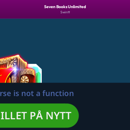
Seven Books Unlimited
Swintt