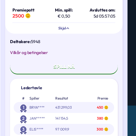
MÅNEDLIG LØP
Premiepott
Min. spill:
Avsluttes om:
2500
€ 0,50
5d 05:57:05
Skjul
Deltakere:
5948
Vilkår og betingelser
SPILL NÅ
Ledertavle
#
Spiller
Resultat
Premie
1
BRYA****
431 299,03
450
2
JAN*****
141 154,5
380
3
ELIS****
97 009,9
300