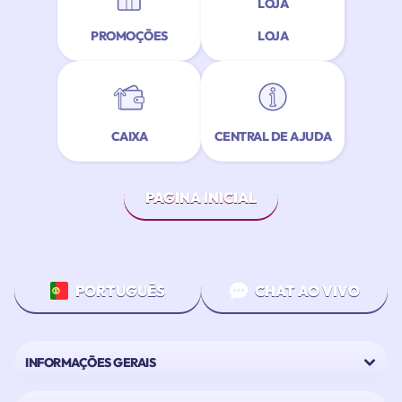
PROMOÇÕES
LOJA
CAIXA
CENTRAL DE AJUDA
PAGINA INICIAL
PORTUGUÊS
CHAT AO VIVO
INFORMAÇÕES GERAIS