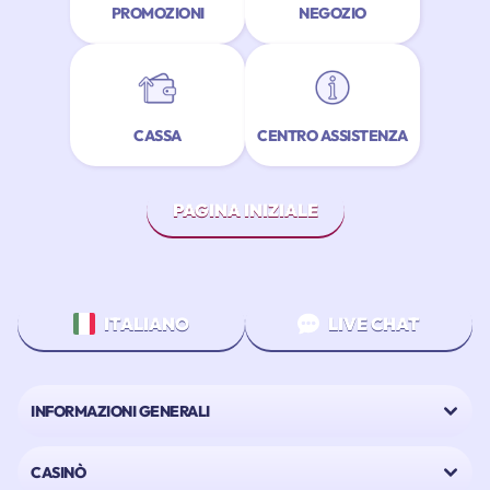
PROMOZIONI
NEGOZIO
CASSA
CENTRO ASSISTENZA
PAGINA INIZIALE
ITALIANO
LIVE CHAT
INFORMAZIONI GENERALI
CASINÒ