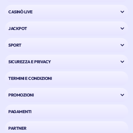
CASINÒ LIVE
JACKPOT
SPORT
SICUREZZA E PRIVACY
TERMINI E CONDIZIONI
PROMOZIONI
PAGAMENTI
PARTNER