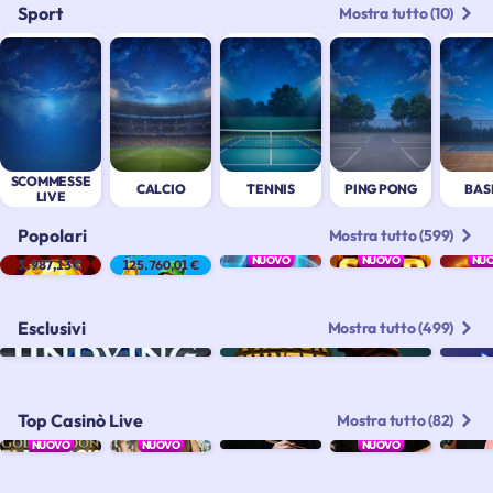
Sport
Mostra tutto (10)
SCOMMESSE
CALCIO
TENNIS
PING PONG
BAS
LIVE
Popolari
Mostra tutto (599)
NUOVO
NUOVO
NU
1.987,13 €
125.760,01 €
Esclusivi
Mostra tutto (499)
Top Casinò Live
Mostra tutto (82)
NUOVO
NUOVO
NUOVO