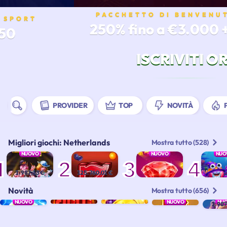
PACCHETTO DI BENVENU
 SPORT
250% fino a €3.000 +
50
ISCRIVITI O
PROVIDER
TOP
NOVITÀ
Migliori giochi: Netherlands
Mostra tutto (528)
NUOVO
NUOVO
NUO
1
2
3
4
1.987,13 €
125.760,01 €
Novità
Mostra tutto (656)
NUOVO
NUOVO
NU
1.987