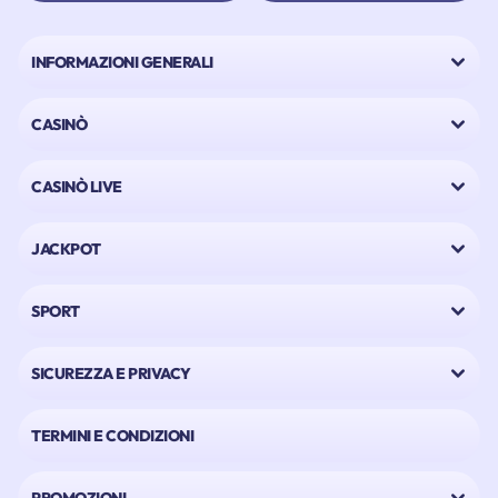
Scopri un'ampia selezione su CasinoInfinity
Solo sul nostro CasinoInfinity puoi trovare le seguenti categorie:
INFORMAZIONI GENERALI
Casinò
Casinò live
Scommesse sportive
CASINÒ
Scommesse live
Sport virtuali
Promozioni del casinò
CASINÒ LIVE
Tornei
Negozio
Programma VIP
JACKPOT
I fornitori di giochi su CasinoInfinity
Oltre a una vasta selezione di giochi di slot nel nostro casinò, puoi anche vincere
SPORT
nella nostra lobby del casinò live con Blackjack, Baccarat, Roulette e molti altri
giochi da tavolo! Con noi nessun desiderio rimane insoddisfatto, ecco perché
incrementiamo costantemente la nostra offerta con i giochi da casinò online più
SICUREZZA E PRIVACY
popolari di tutti i tempi.
Troverai gli sviluppatori di giochi di slot più popolari e affidabili:
TERMINI E CONDIZIONI
Microgaming
Nolimit City
Kalamba