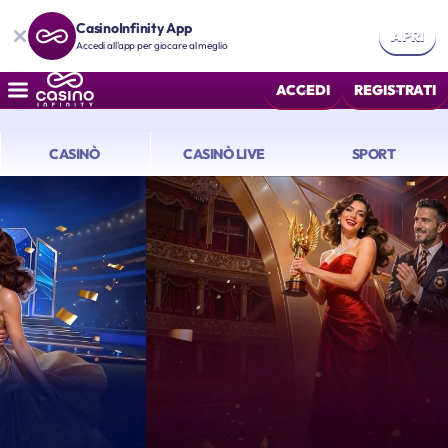
CasinoInfinity App
APRI
Accedi all'app per giocare al meglio
ACCEDI
REGISTRATI
CASINÒ
CASINÒ LIVE
SPORT