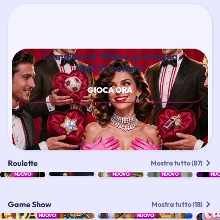
Completa le Sfide e guadagna
15.000 monete!
GIOCA ORA
Roulette
Mostra tutto (87)
NUOVO
NUOVO
NUOVO
NU
Game Show
Mostra tutto (18)
NUOVO
NUOVO