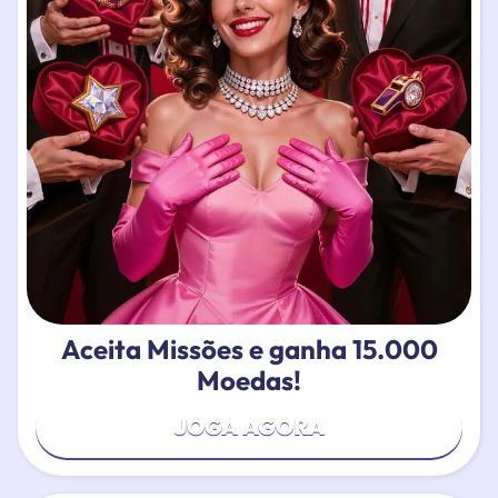
Aceita Missões e ganha 15.000
Moedas!
JOGA AGORA