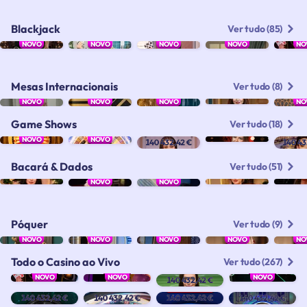
Blackjack
Ver tudo (85)
NOVO
NOVO
NOVO
NOVO
NO
Mesas Internacionais
Ver tudo (8)
NOVO
NOVO
NOVO
NO
Game Shows
Ver tudo (18)
NOVO
NOVO
140 432,42 €
140 43
Bacará & Dados
Ver tudo (51)
NOVO
NOVO
Póquer
Ver tudo (9)
NOVO
NOVO
NOVO
NOVO
NO
Todo o Casino ao Vivo
Ver tudo (267)
NOVO
NOVO
NOVO
140 432,42 €
140 432,42 €
140 432,42 €
140 432,42 €
140 432,42 €