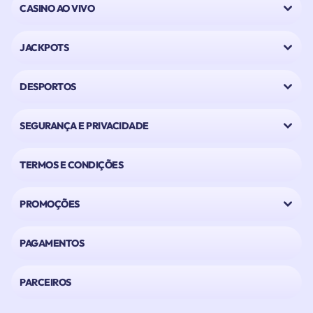
Joga Blackjack Online com o CasinoInfinity
CASINO AO VIVO
Procuras um casino online onde possas jogar Blackjack online? Então vieste ao
sítio certo! Escolhe entre a nossa enorme seleção de mesas de Blackjack online e
JACKPOTS
joga o jogo de cartas mais popular, com o melhor bónus de Blackjack no
CasinoInfinity. No nosso casino ao vivo, os simpáticos dealers ao vivo terão todo
o gosto em guiar-te ao longo do jogo!
DESPORTOS
Joga Roleta Online
SEGURANÇA E PRIVACIDADE
Provavelmente o jogo de mesa mais popular de todos os tempos é, e continua a
ser, a roleta. É por isso que não podes deixar de jogar Roleta no Casino ao Vivo
online. Tal como no casino ao lado, fazes a tua aposta na mesa e podes ver em
tempo real onde a bola para. Além das variantes padrão da Roleta, como a
TERMOS E CONDIÇÕES
Roleta Americana ou a Roleta Francesa, também temos algumas novidades em
oferta, como a Double Ball Roulette! Faz o teu depósito, agarra o teu bónus de
Casino ao Vivo e descobre a nossa fantástica oferta de Casino ao Vivo!
PROMOÇÕES
PAGAMENTOS
PARCEIROS