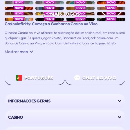
NOVO
NOVO
NOVO
NOVO
NOVO
NOVO
NOVO
NOVO
MAIS JOGOS
NOVO
NOVO
NOVO
NOVO
NOVO
NOVO
NOVO
NOVO
CasinoInfinity: Começa a Ganhar no Casino ao Vivo
O nosso Casino ao Vivo oferece-te a sensação de um casino real, em casa ou em
qualquer lugar. Se queres jogar Roleta, Baccarat ou Blackjack online com um
Bónus de Casino ao Vivo, então o CasinoInfinity é o lugar certo para ti! Isto
porque, além de uma oferta de bónus de casino ao vivo imbatível, também
Mostrar mais
oferecemos todos os jogos de mesa online que o mercado tem para dar. Para
além dos clássicos já mencionados, podes jogar Crazy Time ou Dream Catcher e
ganhar em grande com um giro na roda da sorte! Nada mais funciona? De
maneira nenhuma! Faz o teu depósito, agarra o Bónus de Casino ao Vivo e
começa a tua sequência de vitórias no Casino ao Vivo Online!
PORTUGUÊS
CHAT AO VIVO
CasinoInfinity: Escolhe as Tuas Criptomoedas Favoritas
Sabias que podes usar o nosso Casino ao Vivo com as criptomoedas e moedas
mais populares? Claro que podes usar todos os métodos de depósito disponíveis
INFORMAÇÕES GERAIS
para o teu jogo no casino ao vivo online. Além dos métodos mais comuns, como
transferência bancária, Klarna (Sofort) ou Visa/Mastercard, também podes
depositar no CasinoInfinity com as tuas moedas preferidas, como Bitcoin,
CASINO
Litecoin, Ripple ou Ethereum!