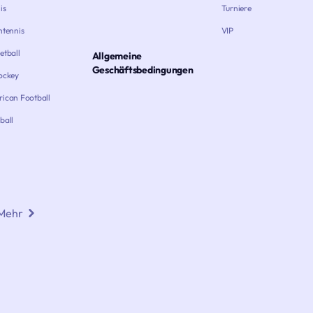
is
Turniere
htennis
VIP
etball
Allgemeine
Geschäftsbedingungen
ockey
ican Football
ball
Mehr