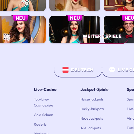
NEU
NEU
NEU
WEITERE SPIELE
DEUTSCH
LIVE 
Live-Casino
Jackpot-Spiele
Spo
Top-Live-
Heisse jackpots
Spor
Casinospiele
Lucky Jackpots
Live
Gold Saloon
Neue Jackpots
Virt
Roulette
Alle Jackpots
Fuss
Blackjack