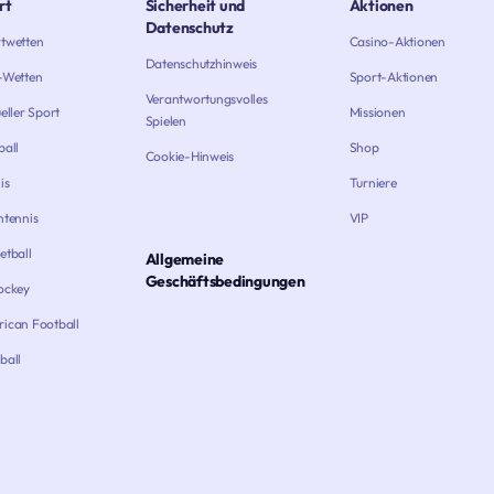
rt
Sicherheit und
Aktionen
Datenschutz
twetten
Casino-Aktionen
Datenschutzhinweis
-Wetten
Sport-Aktionen
Verantwortungsvolles
ueller Sport
Missionen
Spielen
ball
Shop
Cookie-Hinweis
is
Turniere
htennis
VIP
etball
Allgemeine
Geschäftsbedingungen
ockey
ican Football
ball