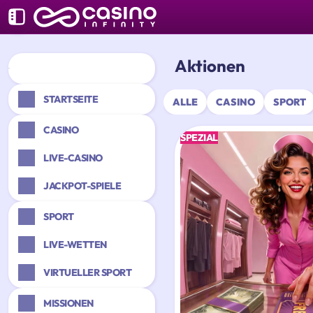
Aktionen
AKTIONEN
STARTSEITE
ALLE
CASINO
SPORT
CASINO
SPEZIAL
LIVE-CASINO
JACKPOT-SPIELE
SPORT
LIVE-WETTEN
VIRTUELLER SPORT
MISSIONEN