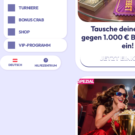
TURNIERE
BONUS CRAB
Tausche dei
SHOP
gegen 1.000 € 
ein!
VIP-PROGRAMM
JETZT EIN
DEUTSCH
HILFEZENTRUM
SPEZIAL