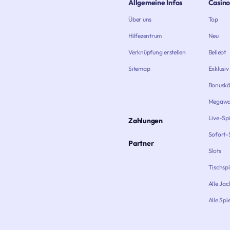
Allgemeine Infos
Casino
Über uns
Top
Hilfezentrum
Neu
Verknüpfung erstellen
Beliebt
Sitemap
Exklusiv
Bonuskä
Megawa
Live-Spi
Zahlungen
Sofort-
Partner
Slots
Tischspi
Alle Jac
Alle Spi