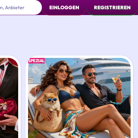
en, Anbieter
EINLOGGEN
REGISTRIEREN
SPEZIAL