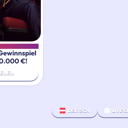
ERE
Gewinnspiel
50.000 €!
IELEN
DEUTSCH
LIVE 