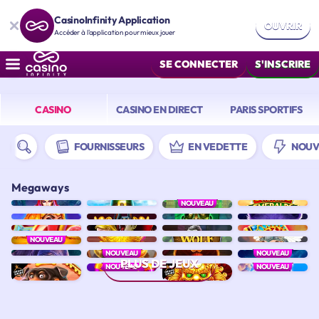
CasinoInfinity Application
OUVRIR
Accéder à l'application pour mieux jouer
SE CONNECTER
S'INSCRIRE
CASINO
CASINO EN DIRECT
PARIS SPORTIFS
FOURNISSEURS
EN VEDETTE
NOUV
Megaways
NOUVEAU
NOUVEAU
NOUVEAU
NOUVEAU
PLUS DE JEUX
NOUVEAU
NOUVEAU