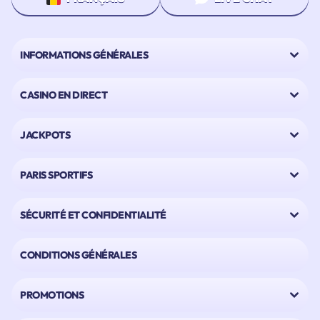
INFORMATIONS GÉNÉRALES
CASINO EN DIRECT
JACKPOTS
PARIS SPORTIFS
SÉCURITÉ ET CONFIDENTIALITÉ
CONDITIONS GÉNÉRALES
PROMOTIONS