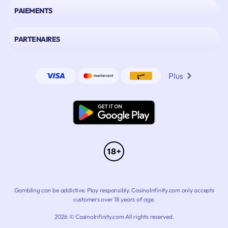
PAIEMENTS
PARTENAIRES
Plus
Gambling can be addictive. Play responsibly. CasinoInfinity.com only accepts
customers over 18 years of age.
2026 © CasinoInfinity.com All rights reserved.