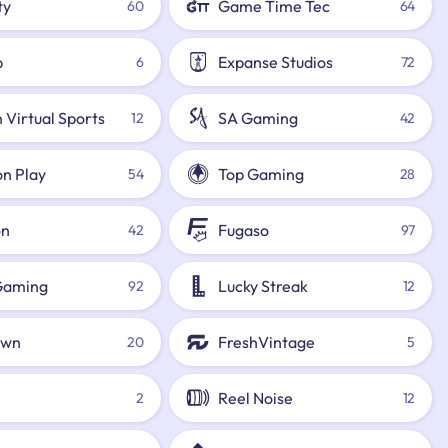
ty
Game Time Tec
60
64
b
Expanse Studios
6
72
n Virtual Sports
SA Gaming
12
42
n Play
Top Gaming
54
28
on
Fugaso
42
97
Gaming
Lucky Streak
92
12
own
FreshVintage
20
5
Reel Noise
2
12