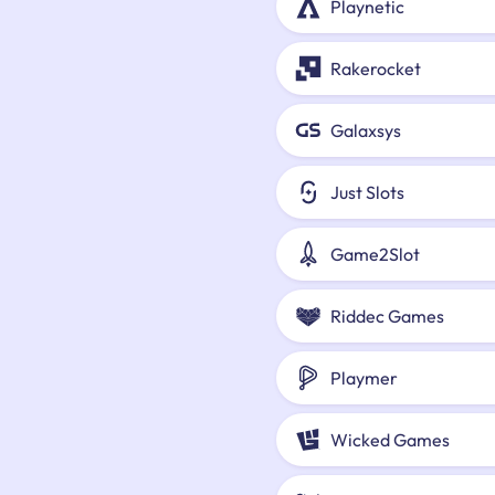
Playnetic
Rakerocket
Galaxsys
Just Slots
Game2Slot
Riddec Games
Playmer
Wicked Games