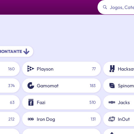
Jogos, Cat
MONTANTE
Playson
Hacksa
160
77
Gamomat
Spinom
374
183
Fazi
Jacks
63
510
Iron Dog
InOut
212
131