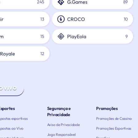
g
G.Games
245
89
ir
CROCO
13
10
om
PlayEola
15
9
 Royale
12
O VIVO
sportes
Segurança e
Promoções
Privacidade
postas esportivas
Promoções de Cassino
Aviso de Privacidade
postas ao Vivo
Promoções Esportivas
Jogo Responsável