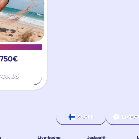
ATAUSBONUS
 750€
BONUS
SUOMI
LIVE 
o
Live-kasino
Jackpotit
U