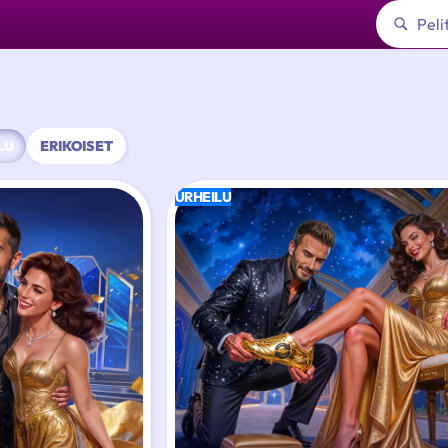
Peli
LU
ERIKOISET
URHEILU