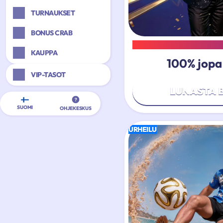
TURNAUKSET
BONUS CRAB
ENSITALLET
KAUPPA
100% jop
VIP-TASOT
LUNASTA 
SUOMI
OHJEKESKUS
URHEILU