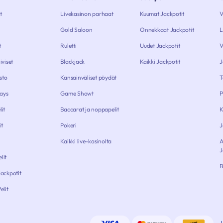
t
Livekasinon parhaat
Kuumat Jackpotit
V
Gold Saloon
Onnekkaat Jackpotit
L
t
Ruletti
Uudet Jackpotit
V
iviset
Blackjack
Kaikki Jackpotit
J
sto
Kansainväliset pöydät
T
ays
Game Showt
P
lit
Baccarat ja noppapelit
K
it
Pokeri
J
Kaikki live-kasinolta
A
J
lit
B
Jackpotit
elit