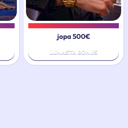
S
10% CASHBACK
jopa 500€
LUNASTA BONUS