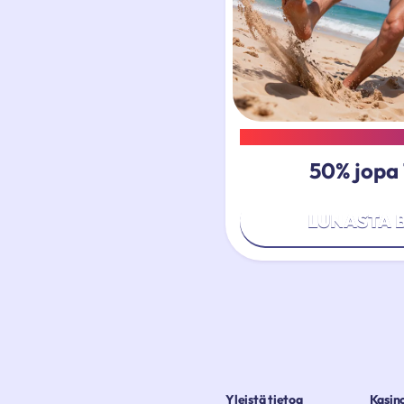
VIIKONLOPUN L
50% jopa
LUNASTA 
Yleistä tietoa
Kasin