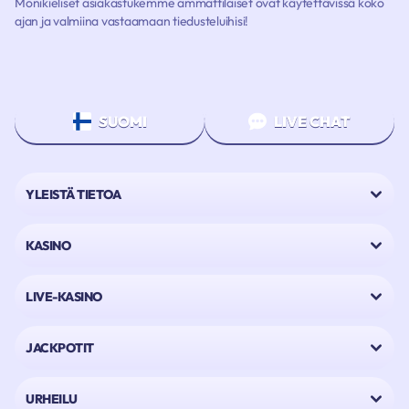
Monikieliset asiakastukemme ammattilaiset ovat käytettävissä koko
ajan ja valmiina vastaamaan tiedusteluihisi!
SUOMI
LIVE CHAT
YLEISTÄ TIETOA
KASINO
LIVE-KASINO
JACKPOTIT
URHEILU