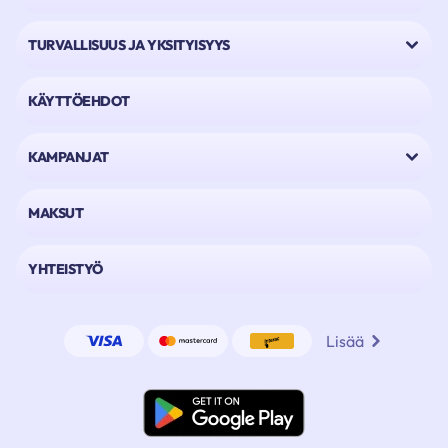
TURVALLISUUS JA YKSITYISYYS
KÄYTTÖEHDOT
KAMPANJAT
MAKSUT
YHTEISTYÖ
Lisää