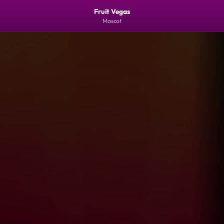
Fruit Vegas
Mascot