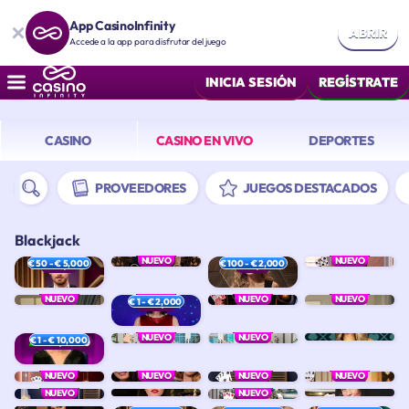
App CasinoInfinity
ABRIR
Accede a la app para disfrutar del juego
INICIA SESIÓN
REGÍSTRATE
CASINO
CASINO EN VIVO
DEPORTES
PROVEEDORES
JUEGOS DESTACADOS
Blackjack
NUEVO
NUEVO
€ 50
 - € 5,000 
€ 100
 - € 2,000 
2 / 7
1 / 7
NUEVO
NUEVO
NUEVO
NUEVO
€ 1
 - € 2,000 
0 / 7
NUEVO
NUEVO
€ 1
 - € 10,000 
167 / 1500
NUEVO
NUEVO
NUEVO
NUEVO
NUEVO
NUEVO