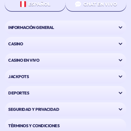
Vivo y comienza tu racha ganadora en el Casino en Vivo online!
ESPAÑOL
CHAT EN VIVO
CasinoInfinity: Elige tus Monedas Favoritas
¿Sabías que puedes usar nuestro Casino en Vivo con las criptomonedas y
monedas más populares? Por supuesto, puedes utilizar todos los métodos de
INFORMACIÓN GENERAL
depósito disponibles para jugar en el casino en vivo online. Además de los
métodos más comunes como transferencia bancaria, Klarna (Sofort) o
Visa/Mastercard, ¡también puedes depositar en CasinoInfinity con tus monedas
CASINO
preferidas como Bitcoin, Litecoin, Ripple o Ethereum!
Juega Blackjack Online con CasinoInfinity
CASINO EN VIVO
¿Estás buscando un casino online donde jugar Blackjack online? ¡Entonces has
llegado al lugar correcto! Elige entre nuestra enorme selección de mesas de
JACKPOTS
Blackjack online y juega al juego de cartas más popular, con el mejor bono de
Blackjack en CasinoInfinity. ¡En nuestro casino en vivo, los carismáticos crupieres
en vivo te guiarán con gusto durante el juego!
DEPORTES
Juega a la Ruleta Online
SEGURIDAD Y PRIVACIDAD
Probablemente el juego de mesa más popular de todos los tiempos es y seguirá
siendo la ruleta. Es por eso que no puedes dejar de jugar a la Ruleta de Casino en
Vivo online. Al igual que en el casino más cercano, pones tu apuesta en la mesa y
puedes ver en tiempo real dónde se detiene la bola. Además de las variantes
TÉRMINOS Y CONDICIONES
estándar como la Ruleta Americana o la Ruleta Francesa, ¡también tenemos