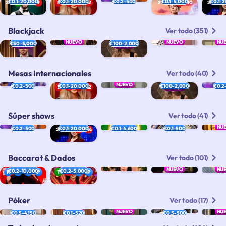
€0.1-20,000
€0.1-20,000
€0.2-500
€0.1-5,000
€0.1-
24
0
10
9
5
18
21
12
2
20
7
10
28
2
32
7
26
5
22
13
28
20
18
11
17
21
5
24
27
26
25
34
6
20
7
17
Blackjack
Ver todo (351)
28
14
19
14
10
35
23
12
34
12
7
16
6
28
NUEVO
NUEVO
NU
€50-5,000
€100-2,000
2 / 7
0 / 7
22
32
27
21
31
6
34
35
7
28
18
16
21
29
30
13
35
21
8
21
9
27
35
4
16
6
18
14
Mesas Internacionales
Ver todo (40)
NUEVO
NU
€0.2-500
€0.1-20,000
€100-2,000
€0.2
0 / 7
5
18
21
12
18
11
17
21
Súper shows
Ver todo (41)
10
35
23
12
NUEVO
NU
€0.2-500
€0.1-20,000
€0.1-4,600
€0.1-500
28
2
23
34
31
6
34
35
25
34
17
24
8
21
9
27
Baccarat & Dados
Ver todo (101)
6
28
11
8
NUEVO
NU
€0.2-10,000
€0.2-5,000
P
P
P
P
T
B
P
P
21
29
20
10
P
B
P
B
B
P
P
P
18
14
13
3
Póker
Ver todo (17)
P
B
B
B
P
B
B
P
NUEVO
NUEVO
NUEVO
NU
€0.5-4,150
€0.1-520
€0.5-500
P
B
B
B
B
P
P
P