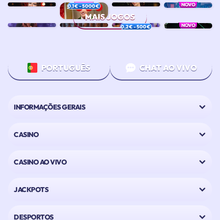
26
35
36
13
NOVO
NOVO
0,1 €
 - 5000 € 
35
30
12
1
26
35
26
26
26
35
22
25
MAIS JOGOS
12
12
30
22
36
28
1
18
NOVO
0,2 €
 - 500 € 
35
28
0
13
14
8
2
2
24
15
7
18
26
30
32
8
1
28
7
13
PORTUGUÊS
CHAT AO VIVO
35
22
7
21
INFORMAÇÕES GERAIS
CASINO
CASINO AO VIVO
JACKPOTS
DESPORTOS