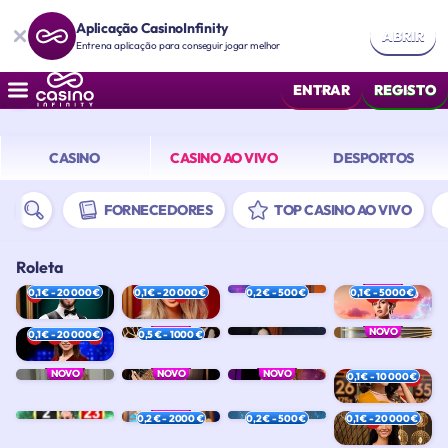
Aplicação CasinoInfinity
ABRIR
Entre na aplicação para conseguir jogar melhor
ENTRAR
REGISTO
CASINO
CASINO AO VIVO
DESPORTOS
FORNECEDORES
TOP CASINO AO VIVO
Roleta
NOVO
0,1 €
 - 20 000 € 
0,1 €
 - 20 000 € 
0,2 €
 - 500 € 
0,1 €
 - 5000 € 
7
24
13
15
24
8
23
31
6
12
34
10
16
25
10
21
35
24
34
30
26
33
21
2
NOVO
NOVO
0,1 €
 - 20 000 € 
0,5 €
 - 1000 € 
32
3
32
32
2
29
20
14
9
13
34
10
11
16
15
17
5
31
3
9
NOVO
NOVO
NOVO
0,1 €
 - 10 000 € 
8
28
2
14
13
26
4
30
14
31
19
30
21
34
35
33
36
26
8
14
27
17
12
36
NOVO
0,2 €
 - 2000 € 
0,2 €
 - 500 € 
0,1 €
 - 20 000 € 
31
19
13
35
27
26
21
28
32
13
21
34
32
28
30
13
14
30
19
21
11
4
23
8