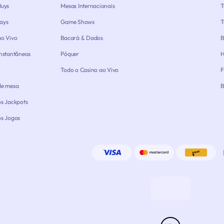
Buys
Mesas Internacionais
T
ays
Game Shows
T
ao Vivo
Bacará & Dados
B
Instantâneos
Póquer
H
Todo o Casino ao Vivo
F
de mesa
B
os Jackpots
os Jogos