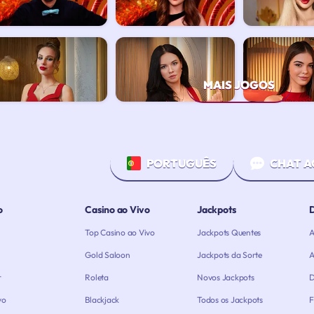
MAIS JOGOS
PORTUGUÊS
CHAT A
o
Casino ao Vivo
Jackpots
Top Casino ao Vivo
Jackpots Quentes
A
Gold Saloon
Jackpots da Sorte
A
r
Roleta
Novos Jackpots
D
vo
Blackjack
Todos os Jackpots
F