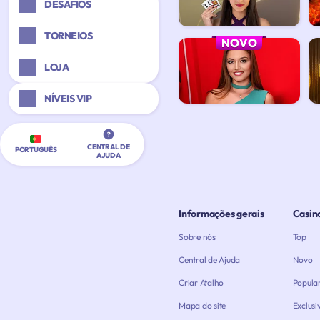
DESAFIOS
TORNEIOS
NOVO
LOJA
NÍVEIS VIP
CENTRAL DE
PORTUGUÊS
AJUDA
Informações gerais
Casin
Sobre nós
Top
Central de Ajuda
Novo
Criar Atalho
Popula
Mapa do site
Exclusi