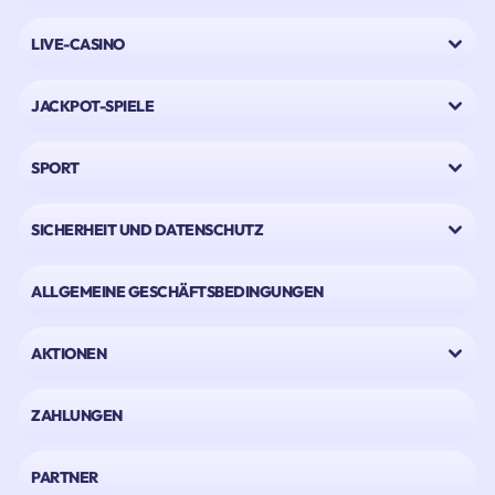
LIVE-CASINO
JACKPOT-SPIELE
SPORT
SICHERHEIT UND DATENSCHUTZ
ALLGEMEINE GESCHÄFTSBEDINGUNGEN
AKTIONEN
ZAHLUNGEN
PARTNER