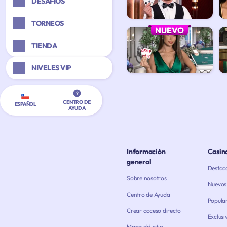
DESAFÍOS
TORNEOS
NUEVO
TIENDA
NIVELES VIP
CENTRO DE
ESPAÑOL
AYUDA
Información
Casin
general
Destac
Sobre nosotros
Nuevos
Centro de Ayuda
Popula
Crear acceso directo
Exclusi
Mapa del sitio