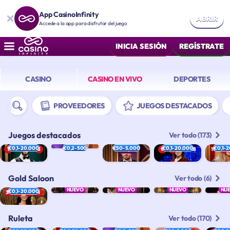
App CasinoInfinity
ABRIR
Accede a la app para disfrutar del juego
INICIA SESIÓN
REGÍSTRATE
CASINO
CASINO EN VIVO
DEPORTES
PROVEEDORES
JUEGOS DESTACADOS
Juegos destacados
Ver todo (173)
€0,1-20.000
€0,2-500
€50-5.000
€0,1-20.000
€0,1-
1 / 7
7
11
4
3
9
9
35
28
10
27
9
5
28
15
16
9
30
6
12
29
Gold Saloon
Ver todo (6)
23
19
3
27
20
14
31
24
26
32
NUEVO
NUEVO
NUEVO
NU
€0,1-20.000
34
32
32
1
0
2
6
11
26
14
13
2
14
16
4
1
31
28
1
18
23
31
36
11
16
2
4
7
Ruleta
Ver todo (170)
1
17
27
26
NUEVO