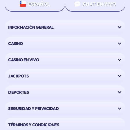
Vivo online!
ESPAÑOL
CHAT EN VIVO
CasinoInfinity: Elige tus Monedas Favoritas
¿Sabías que puedes usar nuestro Casino en Vivo con las criptomonedas más
populares? Por supuesto, puedes usar todos los métodos de depósito disponibles
INFORMACIÓN GENERAL
para tu juego en el casino en vivo online. Además de los métodos más comunes
como transferencia bancaria, Klarna (Sofort) o Visa/Mastercard, ¡también
puedes depositar en CasinoInfinity con tus criptos favoritas como Bitcoin,
CASINO
Litecoin, Ripple o Ethereum!
Juega Blackjack Online con CasinoInfinity
CASINO EN VIVO
¿Buscas un casino online donde puedas jugar Blackjack online? ¡Entonces llegaste
al lugar correcto! Elige entre nuestra enorme selección de mesas de Blackjack
JACKPOTS
online y juega al juego de cartas más popular, con el mejor bono de Blackjack en
CasinoInfinity. ¡En nuestro casino en vivo, los simpáticos dealers en vivo te
guiarán felizmente a través del juego!
DEPORTES
Juega a la Ruleta Online
SEGURIDAD Y PRIVACIDAD
Probablemente el juego de mesa más popular de todos los tiempos es y seguirá
siendo la ruleta. Por eso, no puedes dejar pasar la oportunidad de jugar Ruleta de
Casino en Vivo online. Tal como en el casino de la esquina, haces tu apuesta en la
mesa y puedes ver en tiempo real dónde se detiene la bolita. Junto a las versiones
TÉRMINOS Y CONDICIONES
estándar como la Ruleta Americana o la Ruleta Francesa, ¡también tenemos