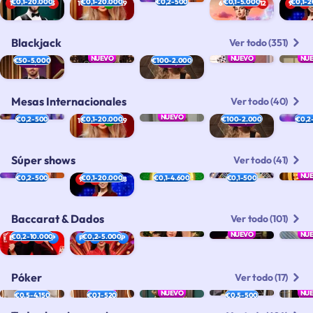
€0,1-20.000
€0,1-20.000
€0,2-500
€0,1-5.000
€0,1-
7
11
4
3
10
27
0
29
6
6
12
12
9
9
22
2
32
26
9
5
28
15
12
29
34
27
16
10
19
24
16
9
5
4
14
14
Blackjack
Ver todo (351)
23
19
3
27
26
32
7
34
27
19
16
17
20
14
NUEVO
NUEVO
NU
€50-5.000
€100-2.000
1 / 7
2 / 7
0
2
6
11
14
16
14
17
8
20
34
1
26
14
1
18
23
31
4
7
9
7
26
22
10
19
36
11
Mesas Internacionales
Ver todo (40)
NUEVO
NU
€0,2-500
€0,1-20.000
€100-2.000
€0,2
2 / 7
10
27
0
29
12
29
34
27
Súper shows
Ver todo (41)
26
32
7
34
NUEVO
NU
€0,2-500
€0,1-20.000
€0,1-4.600
€0,1-500
9
9
35
28
14
16
14
17
16
9
30
6
4
7
9
7
Baccarat & Dados
Ver todo (101)
20
14
31
24
NUEVO
NU
€0,2-10.000
€0,2-5.000
B
B
B
P
P
P
B
P
26
14
13
2
T
B
B
B
B
P
T
B
36
11
16
2
Póker
Ver todo (17)
P
B
B
P
P
P
B
B
NUEVO
NUEVO
NUEVO
NU
€0,5-4.150
€0,1-520
€0,5-500
T
T
B
P