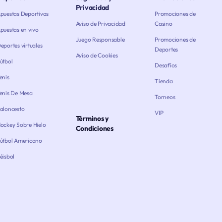
Privacidad
puestas Deportivas
Promociones de
Aviso de Privacidad
Casino
puestas en vivo
Juego Responsable
Promociones de
eportes virtuales
Deportes
Aviso de Cookies
útbol
Desafíos
enis
Tienda
enis De Mesa
Torneos
aloncesto
VIP
Términos y
ockey Sobre Hielo
Condiciones
útbol Americano
éisbol