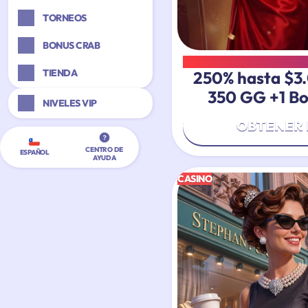
TORNEOS
BONUS CRAB
PAQUETE DE B
TIENDA
250% hasta $3
350 GG +1 B
NIVELES VIP
OBTENER
CENTRO DE
ESPAÑOL
AYUDA
CASINO