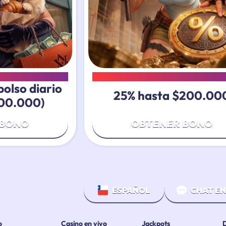
ASTA
REEMBOLSO SEMANA
olso diario
25% hasta $200.00
00.000)
 BONO
OBTENER BONO
ESPAÑOL
CHAT EN
o
Casino en vivo
Jackpots