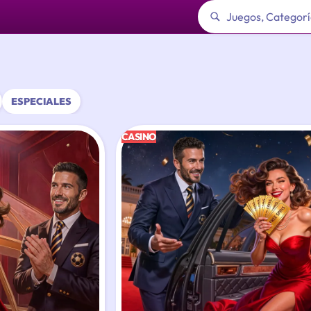
Juegos, Categorí
ESPECIALES
CASINO