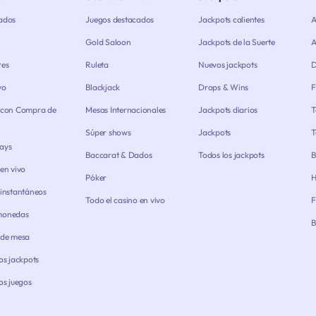
ados
Juegos destacados
Jackpots calientes
A
Gold Saloon
Jackpots de la Suerte
A
res
Ruleta
Nuevos jackpots
D
vo
Blackjack
Drops & Wins
F
 con Compra de
Mesas Internacionales
Jackpots diarios
T
Súper shows
Jackpots
T
ays
Baccarat & Dados
Todos los jackpots
B
en vivo
Póker
H
 instantáneos
Todo el casino en vivo
F
monedas
B
 de mesa
os jackpots
os juegos