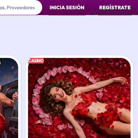
as, Proveedores
INICIA SESIÓN
REGÍSTRATE
CASINO