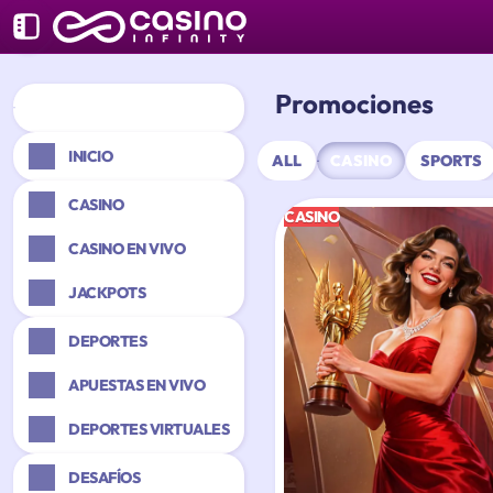
Promociones
PROMOCIONES
INICIO
ALL
CASINO
SPORTS
CASINO
CASINO
CASINO EN VIVO
JACKPOTS
DEPORTES
APUESTAS EN VIVO
DEPORTES VIRTUALES
DESAFÍOS