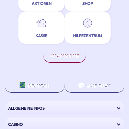
AKTIONEN
SHOP
KASSE
HILFEZENTRUM
STARTSEITE
DEUTSCH
LIVE CHAT
ALLGEMEINE INFOS
CASINO