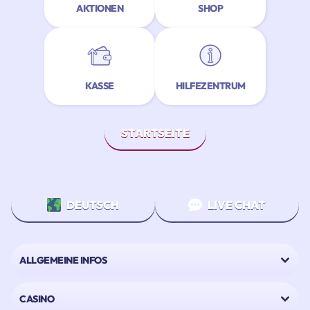
AKTIONEN
SHOP
KASSE
HILFEZENTRUM
STARTSEITE
DEUTSCH
LIVE CHAT
ALLGEMEINE INFOS
CASINO