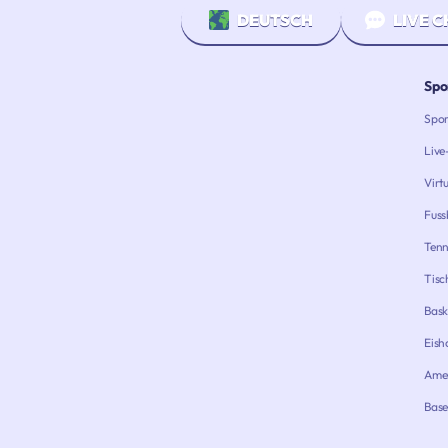
DEUTSCH
LIVE 
Spo
Spor
Live
Virt
Fuss
Tenn
Tisc
Bask
Eish
Amer
Base