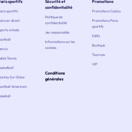
aris sportifs
Sécurité et
Promotions
confidentialité
aris sportifs
Promotions Casino
Politique de
aris en direct
Promotions Paris
confidentialité
sportifs
ports virtuels
Jeu responsable
Défis
ootball
Informations sur les
Boutique
cookies
ennis
Tournois
able Tennis
VIP
asketball
Conditions
ockey Sur Glace
générales
ootball Americain
aseball