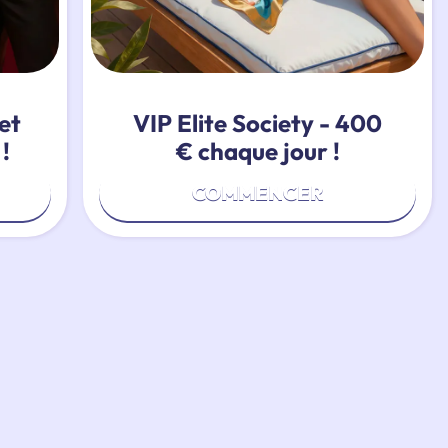
et
VIP Elite Society - 400
!
€ chaque jour !
COMMENCER