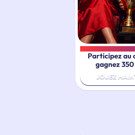
TOURN
Participez au 
gagnez 350
JOUEZ MAI