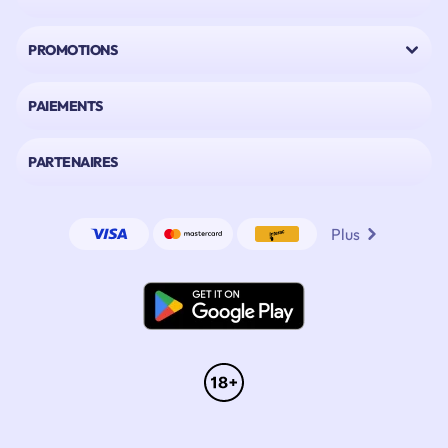
PROMOTIONS
PAIEMENTS
PARTENAIRES
Plus