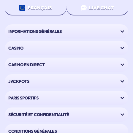
FRANÇAIS
LIVE CHAT
INFORMATIONS GÉNÉRALES
CASINO
CASINO EN DIRECT
JACKPOTS
PARIS SPORTIFS
SÉCURITÉ ET CONFIDENTIALITÉ
CONDITIONS GÉNÉRALES