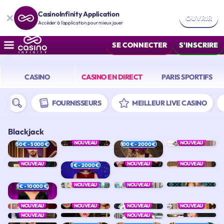
CasinoInfinity Application
OUVRIR
Accéder à l'application pour mieux jouer
SE CONNECTER
S'INSCRIRE
CASINO
CASINO EN DIRECT
PARIS SPORTIFS
FOURNISSEURS
MEILLEUR LIVE CASINO
Blackjack
NOUVEAU
NOUVEAU
50 €
 - 5 000 € 
100 €
 - 2 000 € 
7 / 7
2 / 7
NOUVEAU
NOUVEAU
NOUVEAU
NOUVEAU
1 €
 - 2 000 € 
0 / 7
NOUVEAU
NOUVEAU
1 €
 - 10 000 € 
191 / 1500
NOUVEAU
NOUVEAU
NOUVEAU
NOUVEAU
NOUVEAU
NOUVEAU