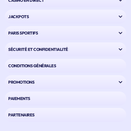
CASINO EN DIRECT
JACKPOTS
PARIS SPORTIFS
SÉCURITÉ ET CONFIDENTIALITÉ
CONDITIONS GÉNÉRALES
PROMOTIONS
PAIEMENTS
PARTENAIRES