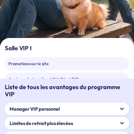
Salle VIP I
Promotions sur le site
Accès au chat en direct 24h/24 et 7j/7
Liste de tous les avantages du programme
VIP
INSCRIVEZ-VOUS
Manager VIP personnel
Limites de retrait plus élevées