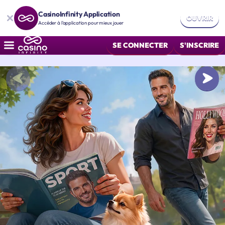
CasinoInfinity Application
OUVRIR
Accéder à l'application pour mieux jouer
SE CONNECTER
S'INSCRIRE