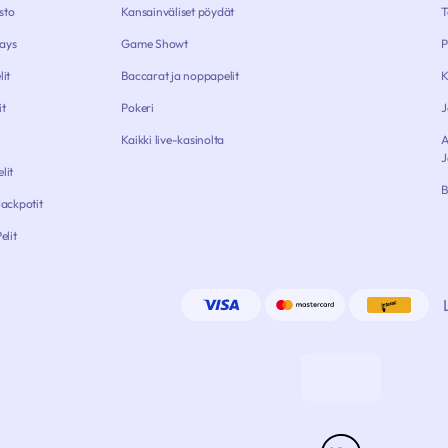
sto
Kansainväliset pöydät
T
ays
Game Showt
P
lit
Baccarat ja noppapelit
K
it
Pokeri
J
Kaikki live-kasinolta
A
J
lit
B
Jackpotit
elit