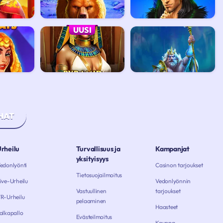
UUSI
CHAT
rheilu
Turvallisuus ja
Kampanjat
yksityisyys
edonlyönti
Casinon tarjoukset
Tietosuojailmoitus
ive-Urheilu
Vedonlyönnin
Vastuullinen
tarjoukset
R-Urheilu
pelaaminen
Haasteet
alkapallo
Evästeilmoitus
Kauppa