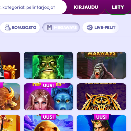
t, kategoriat, pelintarjoajat
KIRJAUDU
LIITY
BONUSOSTO
MEGAWAYS
LIVE-PELIT
I
UUSI
UUSI
UUSI