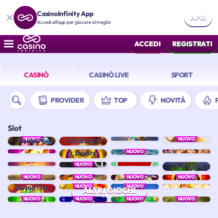
CasinoInfinity App
APRI
Accedi all'app per giocare al meglio
ACCEDI
REGISTRATI
CASINÒ
CASINÒ LIVE
SPORT
PROVIDER
TOP
NOVITÀ
Slot
NUOVO
NUOVO
7.140,07 €
172.011,03 €
NUOVO
7.140,07 €
NUOVO
172.011,03 €
NUOVO
NUOVO
NUOVO
NUOVO
NUOVO
NUOVO
26.906,75 €
ALTRI GIOCHI
NUOVO
NUOVO
NUOVO
NUOVO