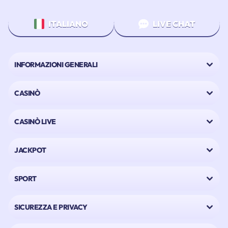
ITALIANO
LIVE CHAT
INFORMAZIONI GENERALI
CASINÒ
CASINÒ LIVE
JACKPOT
SPORT
SICUREZZA E PRIVACY