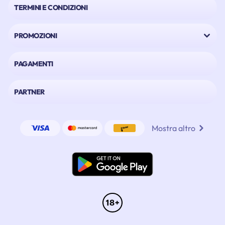
TERMINI E CONDIZIONI
PROMOZIONI
PAGAMENTI
PARTNER
Mostra altro