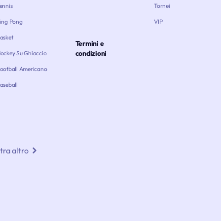
ennis
Tornei
ing Pong
VIP
asket
Termini e
condizioni
ockey Su Ghiaccio
ootball Americano
aseball
ra altro