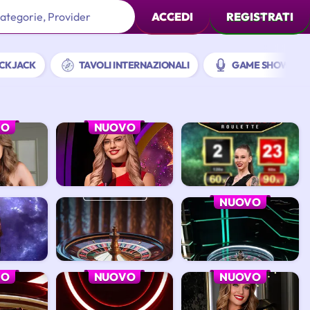
Categorie, Provider
ACCEDI
REGISTRATI
CKJACK
TAVOLI INTERNAZIONALI
GAME SHOW
VO
NUOVO
NUOVO
VO
NUOVO
NUOVO