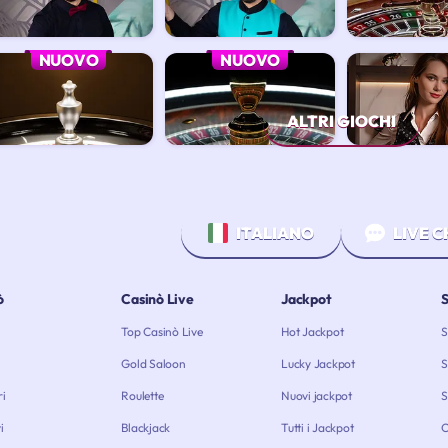
NUOVO
NUOVO
ALTRI GIOCHI
ITALIANO
LIVE 
ò
Casinò Live
Jackpot
S
Top Casinò Live
Hot Jackpot
S
Gold Saloon
Lucky Jackpot
S
ri
Roulette
Nuovi jackpot
S
i
Blackjack
Tutti i Jackpot
C