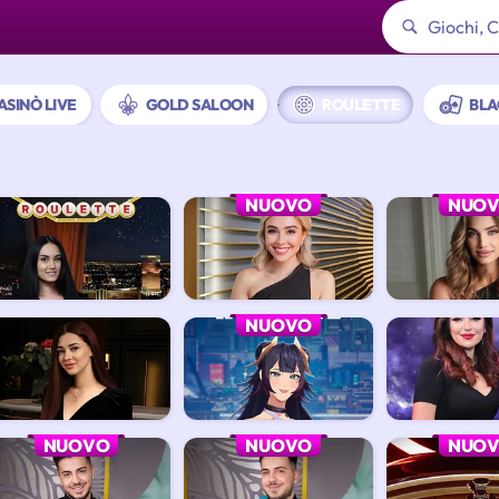
Giochi, 
ASINÒ LIVE
GOLD SALOON
ROULETTE
BLA
NUOVO
NUO
NUOVO
NUOVO
NUOVO
NUO