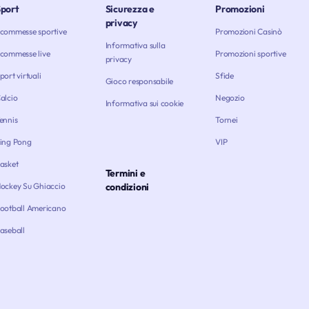
port
Sicurezza e
Promozioni
privacy
commesse sportive
Promozioni Casinò
Informativa sulla
commesse live
Promozioni sportive
privacy
port virtuali
Sfide
Gioco responsabile
alcio
Negozio
Informativa sui cookie
ennis
Tornei
ing Pong
VIP
asket
Termini e
condizioni
ockey Su Ghiaccio
ootball Americano
aseball