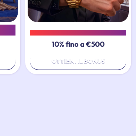
BONUS CASHBACK
10% fino a €500
OTTIENI IL BONUS