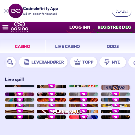
CasinoInfinity App
ÅPEN
Gå inn i appen for best spill
LOGG INN
REGISTRER DEG
CASINO
LIVE CASINO
ODDS
LEVERANDØRER
TOPP
NYE
Live spill
NY
€ 83 479,45
NY
NY
NY
NY
NY
NY
NY
NY
NY
NY
NY
NY
FLERE SPILL
NY
NY
NY
NY
NY
NY
NY
NY