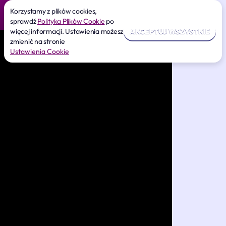
Korzystamy z plików cookies,
sprawdź
Polityka Plików Cookie
po
więcej informacji. Ustawienia możesz
AKCEPTUJ WSZYSTKIE
zmienić na stronie
Ustawienia Cookie