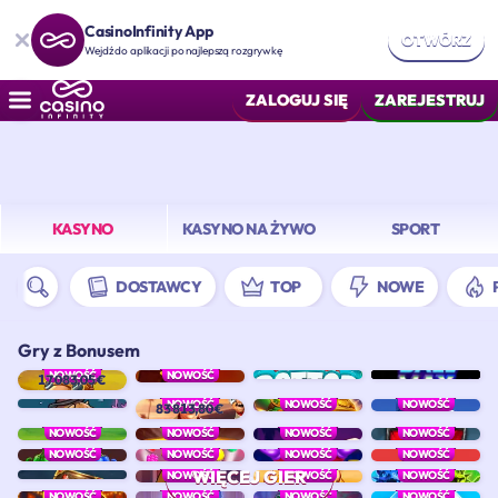
CasinoInfinity App
OTWÓRZ
Wejdź do aplikacji po najlepszą rozgrywkę
ZALOGUJ SIĘ
ZAREJESTRUJ
KASYNO
KASYNO NA ŻYWO
SPORT
DOSTAWCY
TOP
NOWE
Gry z Bonusem
NOWOŚĆ
NOWOŚĆ
17 083,05 €
NOWOŚĆ
NOWOŚĆ
NOWOŚĆ
83 813,80 €
NOWOŚĆ
NOWOŚĆ
NOWOŚĆ
NOWOŚĆ
NOWOŚĆ
NOWOŚĆ
NOWOŚĆ
NOWOŚĆ
WIĘCEJ GIER
NOWOŚĆ
NOWOŚĆ
NOWOŚĆ
NOWOŚĆ
NOWOŚĆ
NOWOŚĆ
NOWOŚĆ