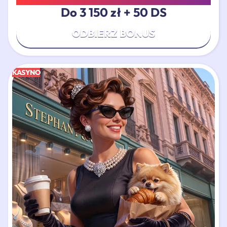
WEEKENDOWY BONUS KASYNOWY
Do 3 150 zł + 50 DS
ODBIERZ BONUS
KASYNO