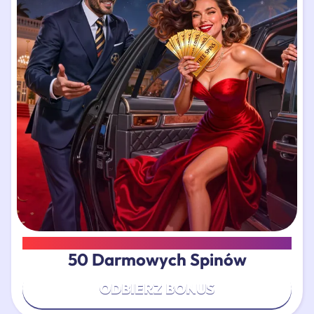
COTYGODNIOWY BONUS KASYNOWY
50 Darmowych Spinów
ODBIERZ BONUS