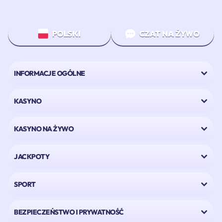
POLSKI
CZAT NA ŻYWO
INFORMACJE OGÓLNE
KASYNO
KASYNO NA ŻYWO
JACKPOTY
SPORT
BEZPIECZEŃSTWO I PRYWATNOŚĆ