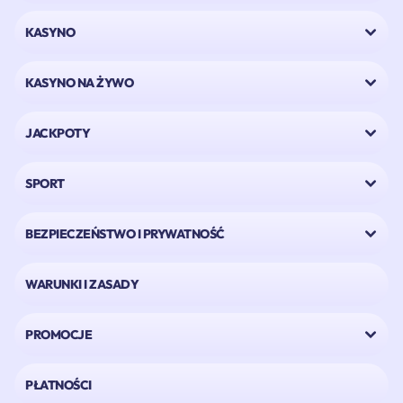
KASYNO
KASYNO NA ŻYWO
JACKPOTY
SPORT
BEZPIECZEŃSTWO I PRYWATNOŚĆ
WARUNKI I ZASADY
PROMOCJE
PŁATNOŚCI