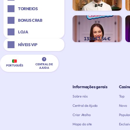
TORNEIOS
BONUS CRAB
LOJA
132 457,54 €
NÍVEIS VIP
CENTRAL DE
PORTUGUÊS
AJUDA
Informações gerais
Casin
Sobre nós
Top
Central de Ajuda
Novo
Criar Atalho
Popula
Mapa do site
Exclusi