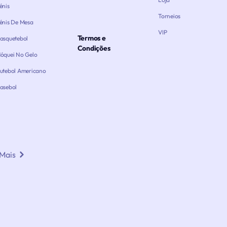
énis
Torneios
énis De Mesa
VIP
Termos e
asquetebol
Condições
óquei No Gelo
utebol Americano
asebol
Mais