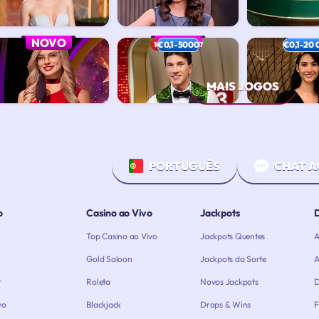
NOVO
NOVO
€0,1-5000
€0,1-20 
14
25
30
17
13
9
24
5
9
7
14
22
31
1
MAIS JOGOS
21
25
27
27
28
8
28
33
17
21
2
8
5
28
3
28
9
34
5
6
5
PORTUGUÊS
CHAT A
o
Casino ao Vivo
Jackpots
Top Casino ao Vivo
Jackpots Quentes
A
Gold Saloon
Jackpots da Sorte
A
r
Roleta
Novos Jackpots
D
vo
Blackjack
Drops & Wins
F