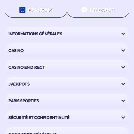
FRANÇAIS
LIVE CHAT
INFORMATIONS GÉNÉRALES
CASINO
CASINO EN DIRECT
JACKPOTS
PARIS SPORTIFS
SÉCURITÉ ET CONFIDENTIALITÉ