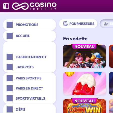
FOURNISSEURS
E
PROMOTIONS
ACCUEIL
En vedette
NOUVEAU
CASINO
CASINO EN DIRECT
2 496,82 €
JACKPOTS
PARIS SPORTIFS
PARIS EN DIRECT
SPORTS VIRTUELS
NOUVEAU
DÉFIS