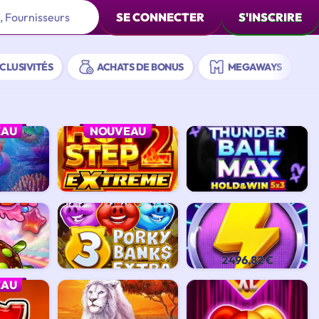
, Fournisseurs
SE CONNECTER
S'INSCRIRE
CLUSIVITÉS
ACHATS DE BONUS
MEGAWAYS
EAU
NOUVEAU
2 496,82 €
EAU