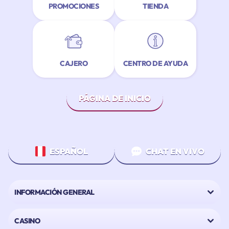
PROMOCIONES
TIENDA
CAJERO
CENTRO DE AYUDA
PÁGINA DE INICIO
ESPAÑOL
CHAT EN VIVO
INFORMACIÓN GENERAL
CASINO