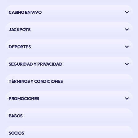
CASINO EN VIVO
JACKPOTS
DEPORTES
SEGURIDAD Y PRIVACIDAD
TÉRMINOS Y CONDICIONES
PROMOCIONES
PAGOS
SOCIOS