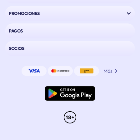
PROMOCIONES
PAGOS
SOCIOS
Más