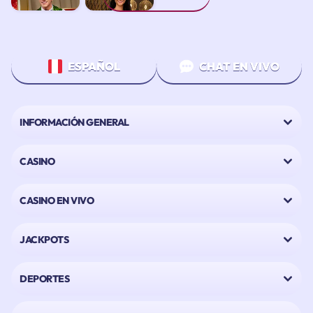
32
21
16
1
16
20
16
4
33
23
9
15
21
5
2
30
19
13
30
4
26
30
20
7
11
22
5
15
ESPAÑOL
CHAT EN VIVO
33
18
3
31
36
9
15
29
INFORMACIÓN GENERAL
CASINO
CASINO EN VIVO
JACKPOTS
DEPORTES