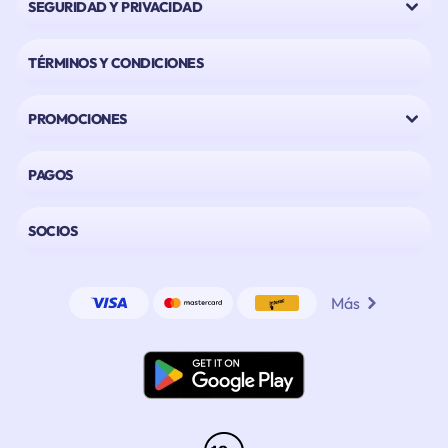
SEGURIDAD Y PRIVACIDAD
TÉRMINOS Y CONDICIONES
PROMOCIONES
PAGOS
SOCIOS
Más