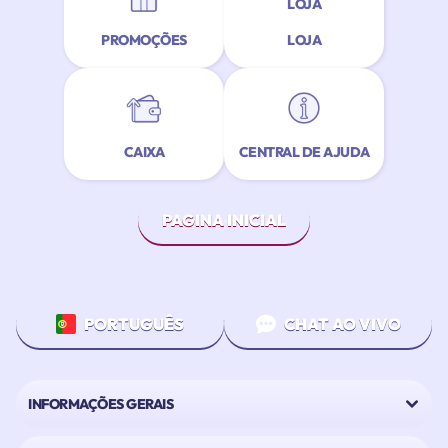
PROMOÇÕES
LOJA
CAIXA
CENTRAL DE AJUDA
PAGINA INICIAL
PORTUGUÊS
CHAT AO VIVO
INFORMAÇÕES GERAIS