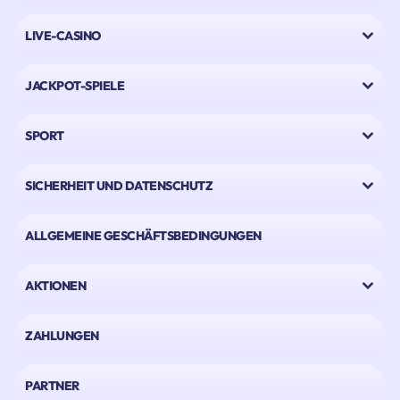
LIVE-CASINO
JACKPOT-SPIELE
SPORT
SICHERHEIT UND DATENSCHUTZ
ALLGEMEINE GESCHÄFTSBEDINGUNGEN
AKTIONEN
ZAHLUNGEN
PARTNER